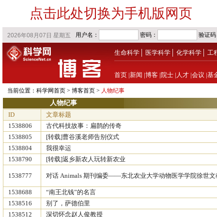
点击此处切换为手机版网页
生命科学
│
医学科学
│
化学科学
│
工
首页
|
新闻
|
博客
|
院士
|
人才
|
会议
|
基
当前位置：
科学网首页
>
博客首页
>
人物纪事
人物纪事
ID
文章标题
1538806
古代科技故事：扁鹊的传奇
1538805
[转载]曹谷溪老师告别仪式
1538804
我很幸运
1538790
[转载]返乡新农人玩转新农业
1538777
对话 Animals 期刊编委——东北农业大学动物医学学院徐世文教授
1538688
“南王北钱”的名言
1538516
别了，萨德伯里
1538512
深切怀念赵人俊教授