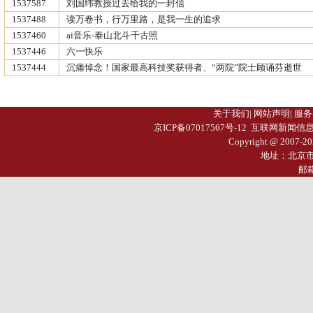
1537587
刘国纬教授过去给我的一封信
1537488
读万卷书，行万里路，是我一生的追求
1537460
ai音乐-泰山北斗千古照
1537446
六一快乐
1537444
沉痛悼念！国家最高科技奖获得者、“两院”院士顾诵芬逝世
关于我们
|
网站声明
|
服务
京ICP备07017567号-12
互联网新闻信息服务许
Copyright @ 2007-
20
地址：北京
邮箱