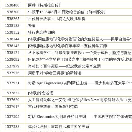
1538480
两种《特斯拉自传》
1538300
牛顿于1686年6月20日致哈雷的信（前半部分）
1538265
古代科技故事：几何之父欧几里得
1538183
补漏
1538152
骑行也会摔倒的
1538144
[转载]同位素地球化学分馏理论的六位奠基人——揭示自然界
1538143
[转载]同位素地球化学百年丰碑：五位科学宗师
1538124
从不敢看学生，到最受欢迎教授：一个关于成长、坚持与善意
1538092
纽厄尔的“科学的在于细节之中” 和牛顿关于引力的平方反比
1537979
肖相如：百年诞辰——纪念我的父亲肖立渭
1537976
周质平对“学者三境界”的新解读
1537921
对话 AgriEngineering 期刊新任主编——意大利帕多瓦大学Frances
1537852
[转载]悼念谷溪
1537620
人工智能先驱之一艾伦·纽厄尔 (Allen Newell) 谈科研方法 （
1537617
古代科技故事：养鱼鼻祖范蠡
1537595
对话 Electronics 期刊新任栏目主编——中国科学院半导体研究
1537588
体验和理解：重建自己和世界的关系