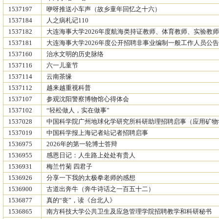
1537197
咿呀推送小车声（故乡童年回忆之十六）
1537184
人之病札记110
1537182
大连海事大学2026年度航海类持证教师、体育教师、实验教
1537181
大连海事大学2026年度公开招聘非事业编制一般工作人员公告
1537160
治水文明的历史脉络
1537116
六一儿童节
1537114
云南茶缘
1537112
越来越重视科普
1537107
参观沈阳警察博物馆心得体会
1537102
“轻松做人，实在做事”
1537028
中国科学院广州地球化学研究所科研助理招聘启事（应用矿物
1537019
中国科学报上海记者站记者招聘启事
1536975
2026年的第一轮博士答辩
1536955
感恩日记：人生路上处处有贵人
1536931
梅兰竹菊 四君子
1536926
分享一下我的太极拳老师的感想
1536900
古道出奔牛（奔牛诗话之一百五十二）
1536877
真的“丧”，读《台北人》
1536865
南方科技大学公共卫生及应急管理学院招聘教学和科研秘书