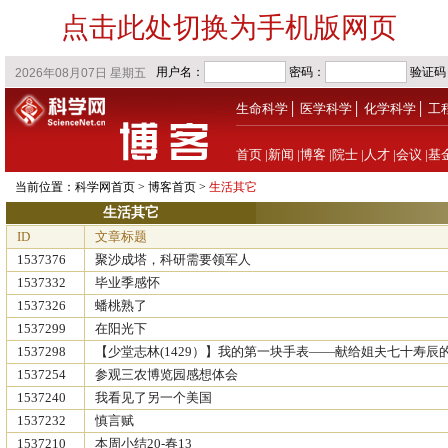
点击此处切换为手机版网页
生命科学
│
医学科学
│
化学科学
│
工
首页
|
新闻
|
博客
|
院士
|
人才
|
会议
|
基
当前位置：
科学网首页
>
博客首页
>
生活其它
生活其它
ID
文章标题
1537376
聚沙成塔，科研需要领军人
1537332
毕业季感怀
1537326
蟠桃熟了
1537299
在阳光下
1537298
【少堂志林(1429）】我的第一块手表——献给姐夫七十寿辰
1537254
参观三农博览园感想体会
1537240
我看见了另一个美国
1537232
慎言赋
1537210
本周小结20-春13