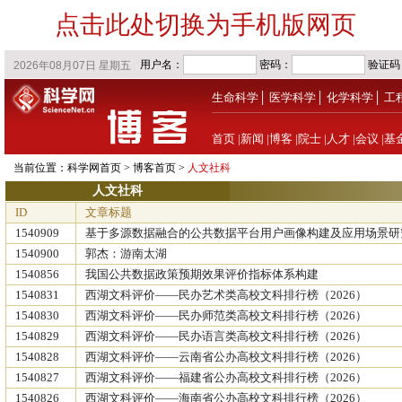
点击此处切换为手机版网页
生命科学
│
医学科学
│
化学科学
│
工
首页
|
新闻
|
博客
|
院士
|
人才
|
会议
|
基
当前位置：
科学网首页
>
博客首页
>
人文社科
人文社科
ID
文章标题
1540909
基于多源数据融合的公共数据平台用户画像构建及应用场景研
1540900
郭杰：游南太湖
1540856
我国公共数据政策预期效果评价指标体系构建
1540831
西湖文科评价——民办艺术类高校文科排行榜（2026）
1540830
西湖文科评价——民办师范类高校文科排行榜（2026）
1540829
西湖文科评价——民办语言类高校文科排行榜（2026）
1540828
西湖文科评价——云南省公办高校文科排行榜（2026）
1540827
西湖文科评价——福建省公办高校文科排行榜（2026）
1540826
西湖文科评价——海南省公办高校文科排行榜（2026）