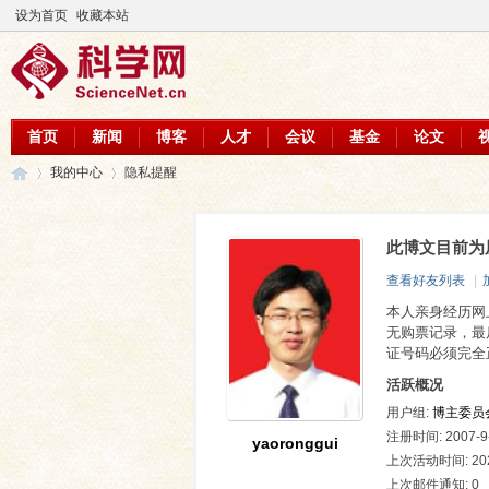
设为首页
收藏本站
首页
新闻
博客
人才
会议
基金
论文
我的中心
隐私提醒
此博文目前为
科
›
›
查看好友列表
|
本人亲身经历网
无购票记录，最
证号码必须完全
活跃概况
用户组:
博主委员
注册时间: 2007-9-
yaoronggui
上次活动时间: 2025
学
上次邮件通知: 0