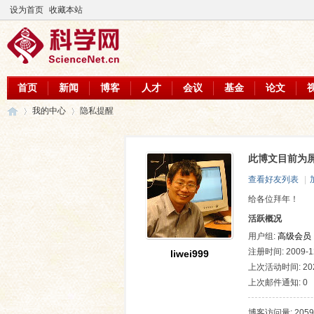
设为首页
收藏本站
首页
新闻
博客
人才
会议
基金
论文
我的中心
隐私提醒
此博文目前为
科
›
›
查看好友列表
|
给各位拜年！
活跃概况
用户组:
高级会员
注册时间: 2009-12
liwei999
上次活动时间: 2026
上次邮件通知: 0
学
博客访问量: 2059