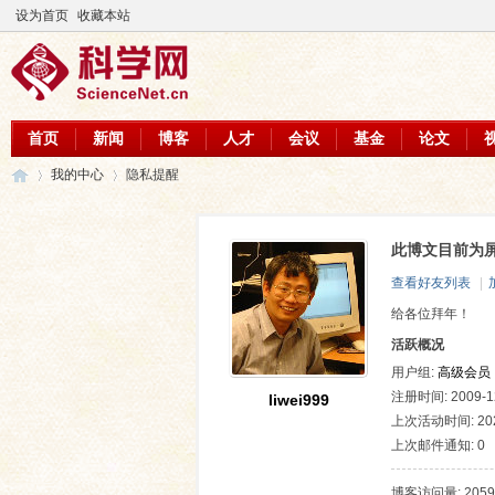
设为首页
收藏本站
首页
新闻
博客
人才
会议
基金
论文
我的中心
隐私提醒
此博文目前为
科
›
›
查看好友列表
|
给各位拜年！
活跃概况
用户组:
高级会员
注册时间: 2009-12
liwei999
上次活动时间: 2026
上次邮件通知: 0
学
博客访问量: 2059