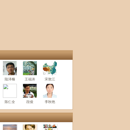
陆泽橼
王福涛
宋敦江
陈仁全
段俊
李秋艳