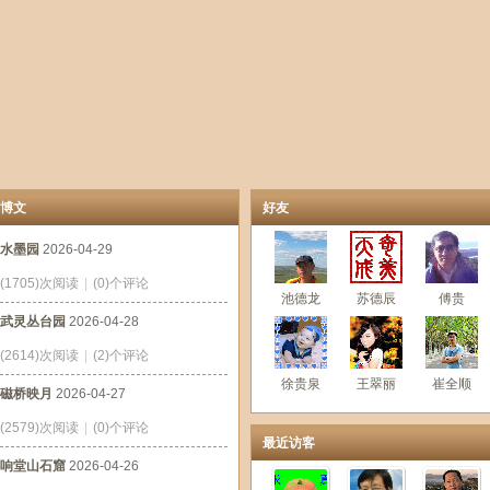
博文
好友
水墨园
2026-04-29
(1705)次阅读
|
(0)个评论
池德龙
苏德辰
傅贵
武灵丛台园
2026-04-28
(2614)次阅读
|
(2)个评论
徐贵泉
王翠丽
崔全顺
磁桥映月
2026-04-27
(2579)次阅读
|
(0)个评论
最近访客
响堂山石窟
2026-04-26