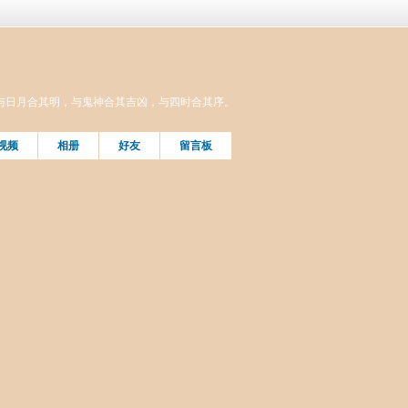
与日月合其明，与鬼神合其吉凶，与四时合其序。
视频
相册
好友
留言板