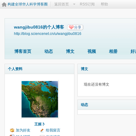
构建全球华人科学博客圈
返回首页
RSS订阅
帮助
wangjibu0816的个人博客
分享
http://blog.sciencenet.cn/u/wangjibu0816
博客首页
动态
博文
视频
相册
好
个人资料
博文
现在还没有博文
动态
王姬卜
加为好友
给我留言